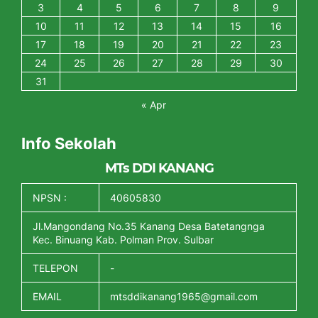
3
4
5
6
7
8
9
10
11
12
13
14
15
16
17
18
19
20
21
22
23
24
25
26
27
28
29
30
31
« Apr
Info Sekolah
MTs DDI KANANG
NPSN :
40605830
Jl.Mangondang No.35 Kanang Desa Batetangnga
Kec. Binuang Kab. Polman Prov. Sulbar
TELEPON
-
EMAIL
mtsddikanang1965@gmail.com