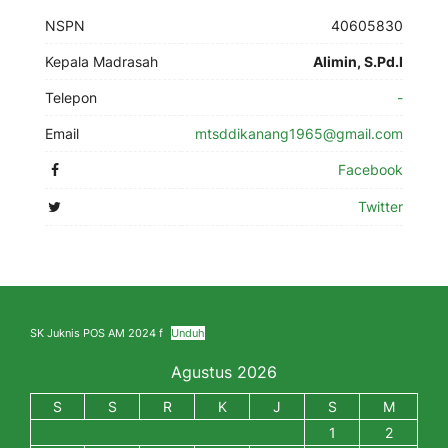
NSPN
40605830
Kepala Madrasah
Alimin, S.Pd.I
Telepon
-
Email
mtsddikanang1965@gmail.com
Facebook
Twitter
SK Juknis POS AM 2024 f
Unduh
Agustus 2026
S
S
R
K
J
S
M
1
2