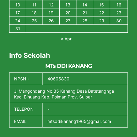
10
11
12
13
14
15
16
17
18
19
20
21
22
23
24
25
26
27
28
29
30
31
« Apr
Info Sekolah
MTs DDI KANANG
NPSN :
40605830
Jl.Mangondang No.35 Kanang Desa Batetangnga
Kec. Binuang Kab. Polman Prov. Sulbar
TELEPON
-
EMAIL
mtsddikanang1965@gmail.com