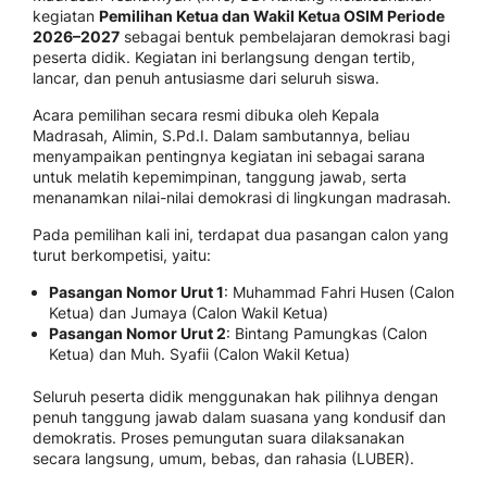
kegiatan
Pemilihan Ketua dan Wakil Ketua OSIM Periode
2026–2027
sebagai bentuk pembelajaran demokrasi bagi
peserta didik. Kegiatan ini berlangsung dengan tertib,
lancar, dan penuh antusiasme dari seluruh siswa.
Acara pemilihan secara resmi dibuka oleh Kepala
Madrasah,
Alimin, S.Pd.I
. Dalam sambutannya, beliau
menyampaikan pentingnya kegiatan ini sebagai sarana
untuk melatih kepemimpinan, tanggung jawab, serta
menanamkan nilai-nilai demokrasi di lingkungan madrasah.
Pada pemilihan kali ini, terdapat dua pasangan calon yang
turut berkompetisi, yaitu:
Pasangan Nomor Urut 1
: Muhammad Fahri Husen (Calon
Ketua) dan Jumaya (Calon Wakil Ketua)
Pasangan Nomor Urut 2
: Bintang Pamungkas (Calon
Ketua) dan Muh. Syafii (Calon Wakil Ketua)
Seluruh peserta didik menggunakan hak pilihnya dengan
penuh tanggung jawab dalam suasana yang kondusif dan
demokratis. Proses pemungutan suara dilaksanakan
secara langsung, umum, bebas, dan rahasia (LUBER).