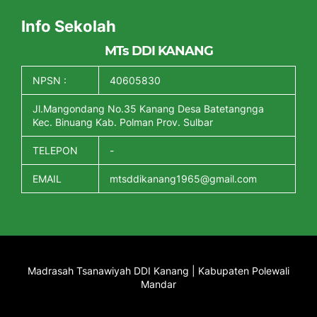
Info Sekolah
MTs DDI KANANG
NPSN :
40605830
Jl.Mangondang No.35 Kanang Desa Batetangnga
Kec. Binuang Kab. Polman Prov. Sulbar
TELEPON
-
EMAIL
mtsddikanang1965@gmail.com
Madrasah Tsanawiyah DDI Kanang | Kabupaten Polewali
Mandar