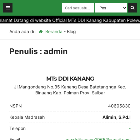
lamat Datang di website Official MTs DDI Kanang Kabupaten Polewal
Anda ada di :
Beranda
-
Blog
Penulis : admin
MTs DDI KANANG
Jl.Mangondang No.35 Kanang Desa Batetangnga Kec.
Binuang Kab. Polman Prov. Sulbar
NSPN
40605830
Kepala Madrasah
Alimin, S.Pd.I
Telepon
-
Email
mtsddikanang1965@gmail.com