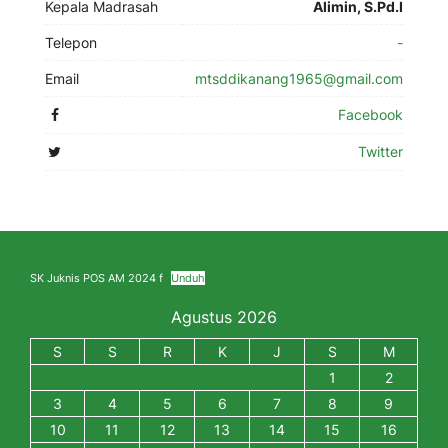
Kepala Madrasah
Alimin, S.Pd.I
Telepon
-
Email
mtsddikanang1965@gmail.com
Facebook
Twitter
SK Juknis POS AM 2024 f
Unduh
Agustus 2026
S
S
R
K
J
S
M
1
2
3
4
5
6
7
8
9
10
11
12
13
14
15
16