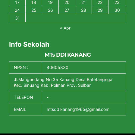
17
18
19
20
21
22
23
24
25
26
27
28
29
30
31
« Apr
Info Sekolah
MTs DDI KANANG
NPSN :
40605830
Jl.Mangondang No.35 Kanang Desa Batetangnga
Kec. Binuang Kab. Polman Prov. Sulbar
TELEPON
-
EMAIL
mtsddikanang1965@gmail.com