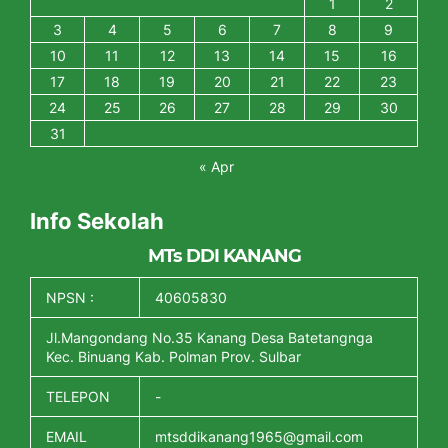
1
2
3
4
5
6
7
8
9
10
11
12
13
14
15
16
17
18
19
20
21
22
23
24
25
26
27
28
29
30
31
« Apr
Info Sekolah
MTs DDI KANANG
NPSN :
40605830
Jl.Mangondang No.35 Kanang Desa Batetangnga
Kec. Binuang Kab. Polman Prov. Sulbar
TELEPON
-
EMAIL
mtsddikanang1965@gmail.com