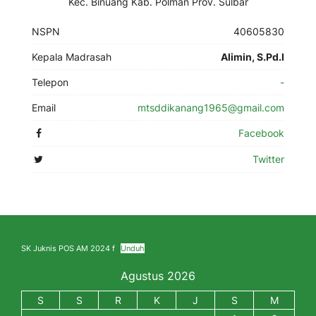
Kec. Binuang Kab. Polman Prov. Sulbar
NSPN
40605830
Kepala Madrasah
Alimin, S.Pd.I
Telepon
-
Email
mtsddikanang1965@gmail.com
Facebook
Twitter
SK Juknis POS AM 2024 f
Unduh
Agustus 2026
S
S
R
K
J
S
M