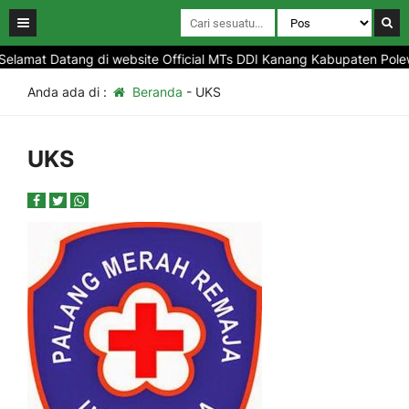
elamat Datang di website Official MTs DDI Kanang Kabupaten Polewa
Anda ada di :
Beranda
-
UKS
UKS