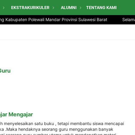
EKSTRAKURIKULER
ALUMNI
TENTANG KAMI
 Kabupaten Polewali Mandar Provinsi Sulawesi Barat
Selamat
Guru
ajar Mengajar
h menyelesaikan satu buku , tetapi membantu siswa mencapai
ka .Maka hendaknya seorang guru menggunakan banyak
agi seorang guru sumber utama untuk mendapatkan materi