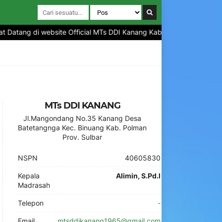
 Datang di website Official MTs DDI Kanang Kabupaten Polewali Mand
MTs DDI KANANG
Jl.Mangondang No.35 Kanang Desa
Batetangnga Kec. Binuang Kab. Polman
Prov. Sulbar
NSPN
40605830
Kepala
Alimin, S.Pd.I
Madrasah
Telepon
-
Email
mtsddikanang1965@gmail.com