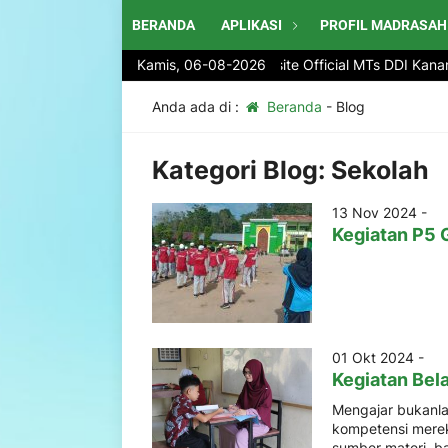
BERANDA
APLIKASI
PROFIL MADRASAH
Selamat Datang di website Official MTs DDI Kanang
Kamis, 06-08-2026
Anda ada di :
Beranda
-
Blog
Kategori Blog:
Sekolah
13 Nov 2024 -
Kegiatan P5 
01 Okt 2024 -
Kegiatan Bel
Mengajar bukanla
kompetensi mere
sumber materi .b