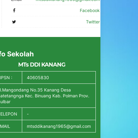
Facebook
Twitter
fo Sekolah
MTs DDI KANANG
PSN :
40605830
l.Mangondang No.35 Kanang Desa
atetangnga Kec. Binuang Kab. Polman Prov.
ulbar
TELEPON
-
EMAIL
mtsddikanang1965@gmail.com