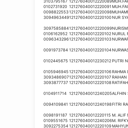
3103795167
121276040012220089
MUH.FA
0102731920
121276040012220091
MUH.FA
0098822553
121276040012220098
MUHAMM
3094963449
121276040012220100
NUR SY
3097585884
121276040012220099
NURISM
0106162952
121276040012220102
NURUL 
0096343296
121276040012220103
NURWAF
0091973784
121276040012220104
NURWAS
0102445675
121276040012230212
PUTRI N
0105946945
121276040012220106
RAHMA 
3093486907
121276040012220107
RAIHAN
3093877737
121276040012220108
RATIFAH
0104911714
121276040012240205
ALFHIN
0094109841
121276040012240198
FITRI 
0098191187
121276040012220115
M. ALIF
0109551675
121276040012240206
M. RIFK
3092275354
121276040012220109
MAHYUN