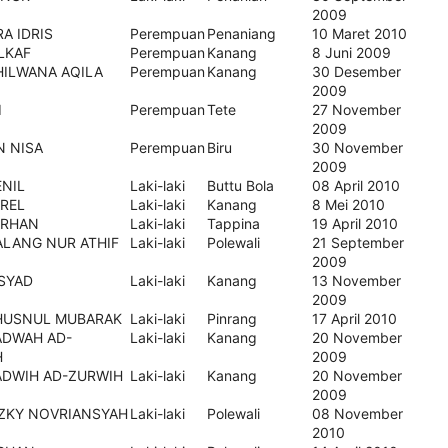
2009
A IDRIS
Perempuan
Penaniang
10 Maret 2010
ILKAF
Perempuan
Kanang
8 Juni 2009
HILWANA AQILA
Perempuan
Kanang
30 Desember
2009
I
Perempuan
Tete
27 November
2009
N NISA
Perempuan
Biru
30 November
2009
ENIL
Laki-laki
Buttu Bola
08 April 2010
AREL
Laki-laki
Kanang
8 Mei 2010
ARHAN
Laki-laki
Tappina
19 April 2010
ALANG NUR ATHIF
Laki-laki
Polewali
21 September
2009
RSYAD
Laki-laki
Kanang
13 November
2009
HUSNUL MUBARAK
Laki-laki
Pinrang
17 April 2010
ADWAH AD-
Laki-laki
Kanang
20 November
H
2009
ADWIH AD-ZURWIH
Laki-laki
Kanang
20 November
2009
IZKY NOVRIANSYAH
Laki-laki
Polewali
08 November
2010