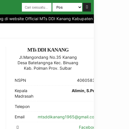
site Official MTs DDI Kanang Kabupaten Polewali Mandar Provinsi S
MTs DDI KANANG
Jl.Mangondang No.35 Kanang
Desa Batetangnga Kec. Binuang
Kab. Polman Prov. Sulbar
NSPN
40605830
Kepala
Alimin, S.Pd.I
Madrasah
Telepon
-
Email
mtsddikanang1965@gmail.com
Facebook