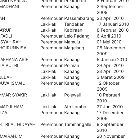
MMU NARINA
Perempuan
Pekkabata
8 Februari 2010
AMADHANI
Perempuan
Kanang
2 September
2009
AH
Perempuan
Passembarang
23 April 2010
Laki-laki
Tandakan
17 Januari 2010
A'RUF
Laki-laki
Kabiraan
8 Februari 2010
FADLI
Perempuan
Lelo Padang
6 April 2010
 SYAHIRAH
Perempuan
Mamuju
01 Mei 2010
KHOIRUNNISA
Perempuan
Magelang
08 Nopember
2009
RAEHANA ARIF
Perempuan
Kanang
5 Januari 2010
IA PUTRI
Perempuan
Polman
29 April 2010
Laki-laki
Kanang
28 April 2010
ULLAH
Laki-laki
Kanang
3 Maret 2009
UVA ISMAIL
Perempuan
Kanang
12 Oktober
2009
MMAR SYAKIR
Laki-laki
Polewali
10 Pebruari
2010
MAD ILHAM
Laki-laki
Ato Lamba
27 Juni 2010
IZA
Perempuan
Kanang
17 Desember
2009
ITRI AL HIDAYAH
Perempuan
Tammangalle
9 September
2010
MAIRAH. M
Perempuan
Kanang
20 November