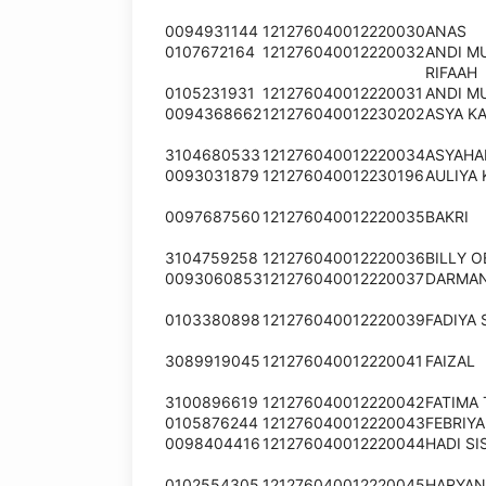
0094931144
121276040012220030
ANAS
0107672164
121276040012220032
ANDI M
RIFAAH
0105231931
121276040012220031
ANDI M
0094368662
121276040012230202
ASYA K
3104680533
121276040012220034
ASYAHA
0093031879
121276040012230196
AULIYA
0097687560
121276040012220035
BAKRI
3104759258
121276040012220036
BILLY 
0093060853
121276040012220037
DARMA
0103380898
121276040012220039
FADIYA 
3089919045
121276040012220041
FAIZAL
3100896619
121276040012220042
FATIMA
0105876244
121276040012220043
FEBRIYA
0098404416
121276040012220044
HADI S
0102554305
121276040012220045
HARYAN