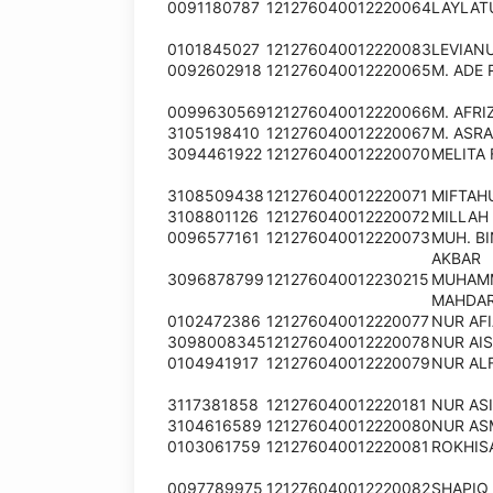
0091180787
121276040012220064
LAYLAT
0101845027
121276040012220083
LEVIAN
0092602918
121276040012220065
M. ADE 
0099630569
121276040012220066
M. AFR
3105198410
121276040012220067
M. ASRA
3094461922
121276040012220070
MELITA
3108509438
121276040012220071
MIFTAH
3108801126
121276040012220072
MILLAH
0096577161
121276040012220073
MUH. B
AKBAR
3096878799
121276040012230215
MUHAMM
MAHDA
0102472386
121276040012220077
NUR AFI
3098008345
121276040012220078
NUR AIS
0104941917
121276040012220079
NUR ALF
3117381858
121276040012220181
NUR AS
3104616589
121276040012220080
NUR AS
0103061759
121276040012220081
ROKHIS
0097789975
121276040012220082
SHAPIQ