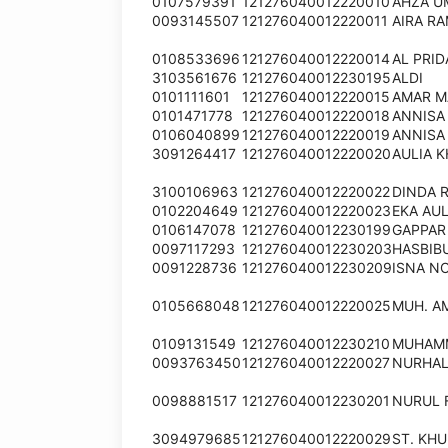
0107579391
121276040012220010
AHZA U
0093145507
121276040012220011
AIRA R
0108533696
121276040012220014
AL PRID
3103561676
121276040012230195
ALDI
0101111601
121276040012220015
AMAR M
0101471778
121276040012220018
ANNISA 
0106040899
121276040012220019
ANNISA
3091264417
121276040012220020
AULIA 
3100106963
121276040012220022
DINDA 
0102204649
121276040012220023
EKA AUL
0106147078
121276040012230199
GAPPAR
0097117293
121276040012230203
HASBIB
0091228736
121276040012230209
ISNA NO
0105668048
121276040012220025
MUH. A
0109131549
121276040012230210
MUHAM
0093763450
121276040012220027
NURHAL
0098881517
121276040012230201
NURUL F
3094979685
121276040012220029
ST. KHU