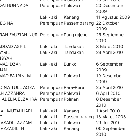
QATRUNNADA
Perempuan
Polewali
20 Desember
2009
Laki-laki
Kanang
11 Agustus 2009
REGINA
Perempuan
Passembarang
22 Oktober
2009
RAH FAUZIAH NUR
Perempuan
Pangkajene
25 September
2010
ADDAD ASRIL
Laki-laki
Tandakan
8 Maret 2010
YRIL
Laki-laki
Tandakan
28 April 2010
NSYAH
AD DZAKI
Laki-laki
Buriko
6 September
HAN
2009
AD FAJRIN. M
Laki-laki
Polewali
19 Desember
2009
INA TULL AQZA
Perempuan
Pare-Pare
25 April 2010
AH AZZAHRA
Perempuan
Polewali
6 April 2010
I ADELIA ELZAHRA
Perempuan
Polman
8 Desember
2010
NAL MUTAHHARI
Laki-laki
Kanang
1 April 2010
O
Laki-laki
Passembarang
13 Maret 2008
 ASADIL AZZAM
Laki-laki
Polewali
29 Juli 2010
 AZZADIL. H
Laki-laki
Kanang
06 September
2010