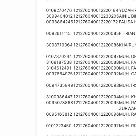
0108270476
121276040012220184
YUZAHIR
3099404012
121276040012230205
AINIL B
0098864245
121276040012220172
FALISA 
0092611115
121276040012220085
FITRIAN
3098719364
121276040012220086
KHAIRU
0107370244
121276040012220087
MUH. D
3108187538
121276040012220088
MUH. F
3104612491
121276040012220090
MUH. F
0097664975
121276040012220092
MUH. G
0094735849
121276040012220093
MUH. I
3100986447
121276040012220094
MUH. K
0095078868
121276040012220095
MUH. R
ZURWA
0095163812
121276040012220096
MUH. R
0101223450
121276040012220097
MUH. R