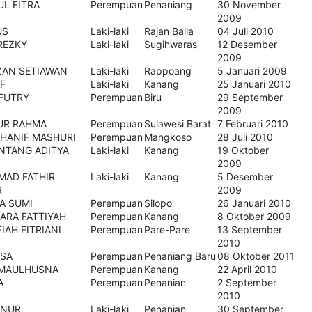
UL FITRA
Perempuan
Penaniang
30 November
2009
US
Laki-laki
Rajan Balla
04 Juli 2010
REZKY
Laki-laki
Sugihwaras
12 Desember
2009
IZAN SETIAWAN
Laki-laki
Rappoang
5 Januari 2009
F
Laki-laki
Kanang
25 Januari 2010
 FUTRY
Perempuan
Biru
29 September
2009
UR RAHMA
Perempuan
Sulawesi Barat
7 Februari 2010
 HANIF MASHURI
Perempuan
Mangkoso
28 Juli 2010
INTANG ADITYA
Laki-laki
Kanang
19 Oktober
2009
AD FATHIR
Laki-laki
Kanang
5 Desember
R
2009
A SUMI
Perempuan
Silopo
26 Januari 2010
ARA FATTIYAH
Perempuan
Kanang
8 Oktober 2009
IAH FITRIANI
Perempuan
Pare-Pare
13 September
2010
ISA
Perempuan
Penaniang Baru
08 Oktober 2011
MAULHUSNA
Perempuan
Kanang
22 April 2010
A
Perempuan
Penanian
2 September
2010
 NUR
Laki-laki
Penanian
30 September