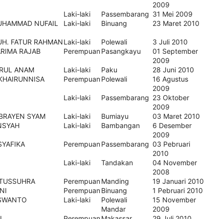
2009
Laki-laki
Passembarang
31 Mei 2009
UHAMMAD NUFAIL
Laki-laki
Binuang
23 Maret 2010
UH. FATUR RAHMAN
Laki-laki
Polewali
3 Juli 2010
ARIMA RAJAB
Perempuan
Pasangkayu
01 September
2009
RUL ANAM
Laki-laki
Paku
28 Juni 2010
 KHAIRUNNISA
Perempuan
Polewali
16 Agustus
2009
Laki-laki
Passembarang
23 Oktober
2009
OBRAYEN SYAM
Laki-laki
Bumiayu
03 Maret 2010
NSYAH
Laki-laki
Bambangan
6 Desember
2009
SYAFIKA
Perempuan
Passembarang
03 Pebruari
2010
Laki-laki
Tandakan
04 November
2008
 TUSSUHRA
Perempuan
Manding
19 Januari 2010
NI
Perempuan
Binuang
1 Pebruari 2010
ISWANTO
Laki-laki
Polewali
15 November
Mandar
2009
I
Perempuan
Makassar
29 Juli 2010