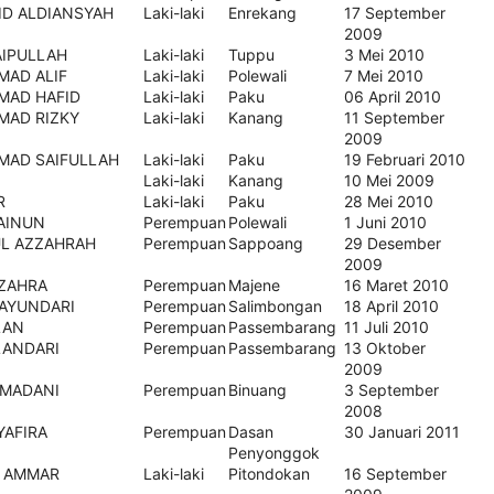
ID ALDIANSYAH
Laki-laki
Enrekang
17 September
2009
AIPULLAH
Laki-laki
Tuppu
3 Mei 2010
AD ALIF
Laki-laki
Polewali
7 Mei 2010
AD HAFID
Laki-laki
Paku
06 April 2010
AD RIZKY
Laki-laki
Kanang
11 September
2009
AD SAIFULLAH
Laki-laki
Paku
19 Februari 2010
Laki-laki
Kanang
10 Mei 2009
R
Laki-laki
Paku
28 Mei 2010
AINUN
Perempuan
Polewali
1 Juni 2010
UL AZZAHRAH
Perempuan
Sappoang
29 Desember
2009
ZZAHRA
Perempuan
Majene
16 Maret 2010
 AYUNDARI
Perempuan
Salimbongan
18 April 2010
LAN
Perempuan
Passembarang
11 Juli 2010
LANDARI
Perempuan
Passembarang
13 Oktober
2009
AMADANI
Perempuan
Binuang
3 September
2008
YAFIRA
Perempuan
Dasan
30 Januari 2011
Penyonggok
U AMMAR
Laki-laki
Pitondokan
16 September