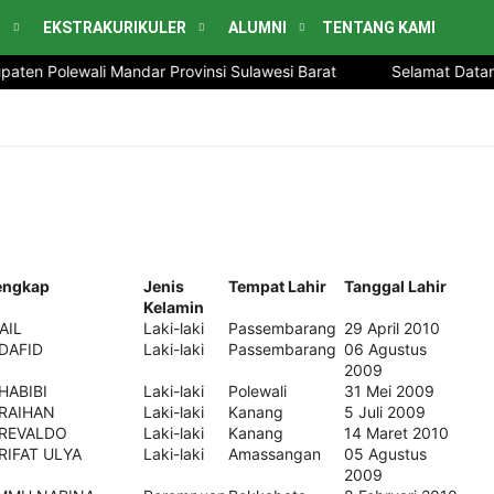
H
EKSTRAKURIKULER
ALUMNI
TENTANG KAMI
lewali Mandar Provinsi Sulawesi Barat
Selamat Datang di web
engkap
Jenis
Tempat Lahir
Tanggal Lahir
Kelamin
AIL
Laki-laki
Passembarang
29 April 2010
DAFID
Laki-laki
Passembarang
06 Agustus
2009
HABIBI
Laki-laki
Polewali
31 Mei 2009
RAIHAN
Laki-laki
Kanang
5 Juli 2009
REVALDO
Laki-laki
Kanang
14 Maret 2010
RIFAT ULYA
Laki-laki
Amassangan
05 Agustus
2009