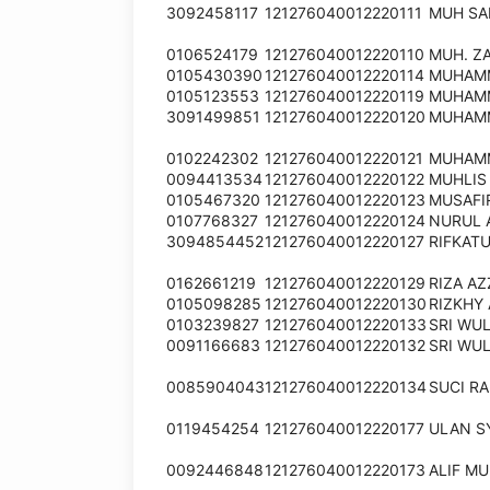
3092458117
121276040012220111
MUH SA
0106524179
121276040012220110
MUH. Z
0105430390
121276040012220114
MUHAMM
0105123553
121276040012220119
MUHAMM
3091499851
121276040012220120
MUHAMM
0102242302
121276040012220121
MUHAMM
0094413534
121276040012220122
MUHLIS
0105467320
121276040012220123
MUSAFI
0107768327
121276040012220124
NURUL 
3094854452
121276040012220127
RIFKAT
0162661219
121276040012220129
RIZA A
0105098285
121276040012220130
RIZKHY
0103239827
121276040012220133
SRI WU
0091166683
121276040012220132
SRI WU
0085904043
121276040012220134
SUCI R
0119454254
121276040012220177
ULAN S
0092446848
121276040012220173
ALIF M