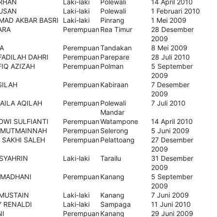
RHAN
Laki-laki
Polewali
14 April 2010
USAN
Laki-laki
Polewali
1 Februari 2010
AD AKBAR BASRI
Laki-laki
Pinrang
1 Mei 2009
ARA
Perempuan
Rea Timur
28 Desember
2009
A
Perempuan
Tandakan
8 Mei 2009
FADILAH DAHRI
Perempuan
Parepare
28 Juli 2010
IQ AZIZAH
Perempuan
Polman
5 September
2009
ILAH
Perempuan
Kabiraan
7 Desember
2009
AILA AQILAH
Perempuan
Polewali
7 Juli 2010
Mandar
DWI SULFIANTI
Perempuan
Watampone
14 April 2010
 MUTMAINNAH
Perempuan
Selerong
5 Juni 2009
 SAKHI SALEH
Perempuan
Pelattoang
27 Desember
2009
 SYAHRIN
Laki-laki
Tarailu
31 Desember
2009
RAMADHANI
Perempuan
Kanang
5 September
2009
 MUSTAIN
Laki-laki
Kanang
7 Juni 2009
Y RENALDI
Laki-laki
Sampaga
11 Juni 2010
I
Perempuan
Kanang
29 Juni 2009