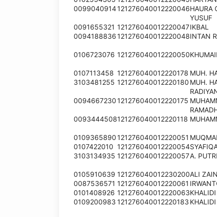
0099040914
121276040012220046
HAURA 
YUSUF
0091655321
121276040012220047
IKBAL
0094188836
121276040012220048
INTAN 
0106723076
121276040012220050
KHUMAI
0107113458
121276040012220178
MUH. H
3103481255
121276040012220180
MUH. HA
RADIYA
0094667230
121276040012220175
MUHAMM
RAMAD
0093444508
121276040012220118
MUHAMM
0109365890
121276040012220051
MUQMAD
0107422010
121276040012220054
SYAFIQ
3103134935
121276040012220057
A. PUTR
0105910639
121276040012230200
ALI ZAI
0087536571
121276040012220061
IRWANT
0101408926
121276040012220063
KHALIDI
0109200983
121276040012220183
KHALIDI