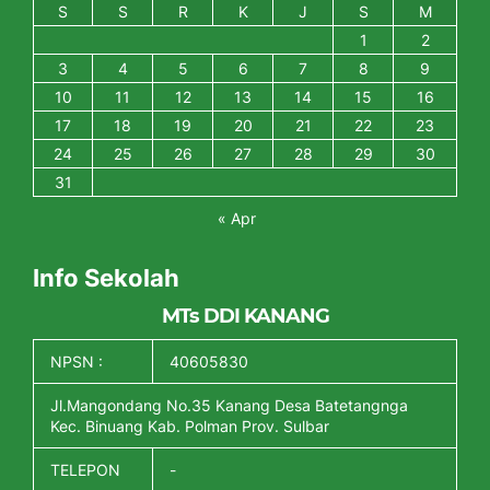
S
S
R
K
J
S
M
1
2
3
4
5
6
7
8
9
10
11
12
13
14
15
16
17
18
19
20
21
22
23
24
25
26
27
28
29
30
31
« Apr
Info Sekolah
MTs DDI KANANG
NPSN :
40605830
Jl.Mangondang No.35 Kanang Desa Batetangnga
Kec. Binuang Kab. Polman Prov. Sulbar
TELEPON
-