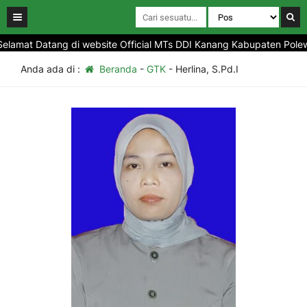
lamat Datang di website Official MTs DDI Kanang Kabupaten Polewal
Anda ada di :
Beranda
-
GTK
-
Herlina, S.Pd.I