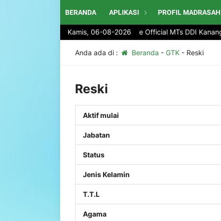
BERANDA
APLIKASI
PROFIL MADRASAH
Selamat Datang di website Official MTs DDI Kanang 
Kamis, 06-08-2026
Anda ada di :
Beranda
-
GTK
-
Reski
Reski
Aktif mulai
Jabatan
Status
Jenis Kelamin
T.T.L
Agama