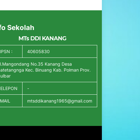
fo Sekolah
MTs DDI KANANG
PSN :
40605830
l.Mangondang No.35 Kanang Desa
atetangnga Kec. Binuang Kab. Polman Prov.
ulbar
TELEPON
-
EMAIL
mtsddikanang1965@gmail.com