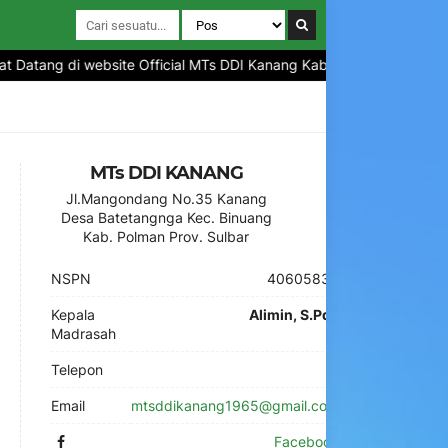
 Datang di website Official MTs DDI Kanang Kabupaten Polewali Man
MTs DDI KANANG
Jl.Mangondang No.35 Kanang
Desa Batetangnga Kec. Binuang
Kab. Polman Prov. Sulbar
NSPN
40605830
Kepala
Alimin, S.Pd.I
Madrasah
Telepon
-
Email
mtsddikanang1965@gmail.com
Facebook