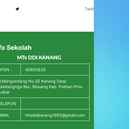
Twitter
fo Sekolah
MTs DDI KANANG
PSN :
40605830
l.Mangondang No.35 Kanang Desa
atetangnga Kec. Binuang Kab. Polman Prov.
ulbar
TELEPON
-
EMAIL
mtsddikanang1965@gmail.com