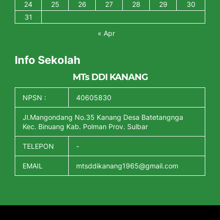
24
25
26
27
28
29
30
31
« Apr
Info Sekolah
MTs DDI KANANG
NPSN :
40605830
Jl.Mangondang No.35 Kanang Desa Batetangnga
Kec. Binuang Kab. Polman Prov. Sulbar
TELEPON
-
EMAIL
mtsddikanang1965@gmail.com