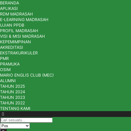
BERANDA
APLIKASI
RDM MADRASAH
E-LEARNING MADRASAH
UJIAN PPDB
PROFIL MADRASAH
VISI & MISI MADRASAH
KEPEMIMPINAN
AKREDITASI
EKSTRAKURIKULER
PMR
PRAMUKA
OSIM
MARIO ENGLIS CLUB (MEC)
ALUMNI
TAHUN 2025
TAHUN 2024
TAHUN 2023
TAHUN 2022
TENTANG KAMI