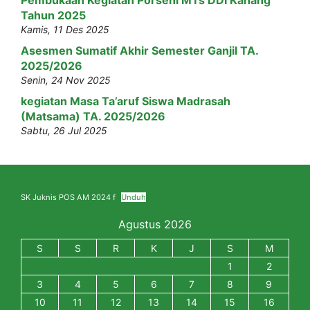
Pembukaan Kegiatan Porseni MTs DDI Kanang
Tahun 2025
Kamis, 11 Des 2025
Asesmen Sumatif Akhir Semester Ganjil TA.
2025/2026
Senin, 24 Nov 2025
kegiatan Masa Ta’aruf Siswa Madrasah
(Matsama) TA. 2025/2026
Sabtu, 26 Jul 2025
SK Juknis POS AM 2024 f
Unduh
Agustus 2026
S
S
R
K
J
S
M
1
2
3
4
5
6
7
8
9
10
11
12
13
14
15
16