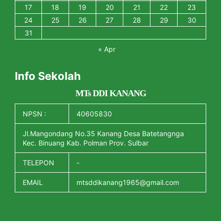
17
18
19
20
21
22
23
24
25
26
27
28
29
30
31
« Apr
Info Sekolah
MTs DDI KANANG
NPSN :
40605830
Jl.Mangondang No.35 Kanang Desa Batetangnga
Kec. Binuang Kab. Polman Prov. Sulbar
TELEPON
-
EMAIL
mtsddikanang1965@gmail.com