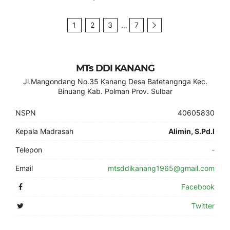
1
2
3
…
7
MTs DDI KANANG
Jl.Mangondang No.35 Kanang Desa Batetangnga Kec.
Binuang Kab. Polman Prov. Sulbar
NSPN
40605830
Kepala Madrasah
Alimin, S.Pd.I
Telepon
-
Email
mtsddikanang1965@gmail.com
Facebook
Twitter