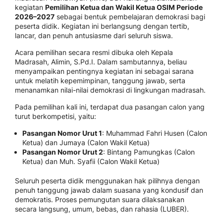
kegiatan
Pemilihan Ketua dan Wakil Ketua OSIM Periode
2026–2027
sebagai bentuk pembelajaran demokrasi bagi
peserta didik. Kegiatan ini berlangsung dengan tertib,
lancar, dan penuh antusiasme dari seluruh siswa.
Acara pemilihan secara resmi dibuka oleh Kepala
Madrasah,
Alimin, S.Pd.I
. Dalam sambutannya, beliau
menyampaikan pentingnya kegiatan ini sebagai sarana
untuk melatih kepemimpinan, tanggung jawab, serta
menanamkan nilai-nilai demokrasi di lingkungan madrasah.
Pada pemilihan kali ini, terdapat dua pasangan calon yang
turut berkompetisi, yaitu:
Pasangan Nomor Urut 1
: Muhammad Fahri Husen (Calon
Ketua) dan Jumaya (Calon Wakil Ketua)
Pasangan Nomor Urut 2
: Bintang Pamungkas (Calon
Ketua) dan Muh. Syafii (Calon Wakil Ketua)
Seluruh peserta didik menggunakan hak pilihnya dengan
penuh tanggung jawab dalam suasana yang kondusif dan
demokratis. Proses pemungutan suara dilaksanakan
secara langsung, umum, bebas, dan rahasia (LUBER).