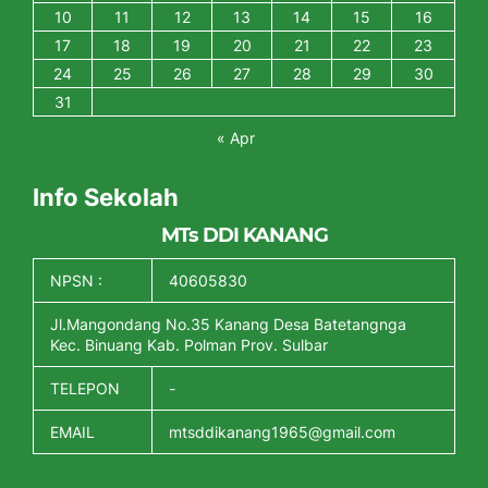
10
11
12
13
14
15
16
17
18
19
20
21
22
23
24
25
26
27
28
29
30
31
« Apr
Info Sekolah
MTs DDI KANANG
NPSN :
40605830
Jl.Mangondang No.35 Kanang Desa Batetangnga
Kec. Binuang Kab. Polman Prov. Sulbar
TELEPON
-
EMAIL
mtsddikanang1965@gmail.com