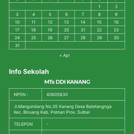
1
2
3
4
5
6
7
8
9
10
11
12
13
14
15
16
17
18
19
20
21
22
23
24
25
26
27
28
29
30
31
« Apr
Info Sekolah
MTs DDI KANANG
NPSN :
40605830
Jl.Mangondang No.35 Kanang Desa Batetangnga
Kec. Binuang Kab. Polman Prov. Sulbar
TELEPON
-