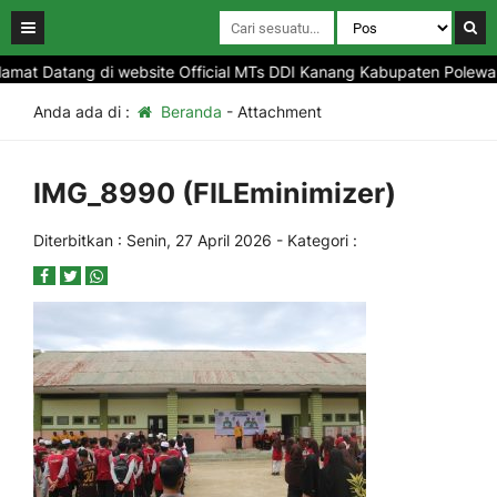
mat Datang di website Official MTs DDI Kanang Kabupaten Polewali 
Anda ada di :
Beranda
- Attachment
IMG_8990 (FILEminimizer)
Diterbitkan :
Senin, 27 April 2026
- Kategori :