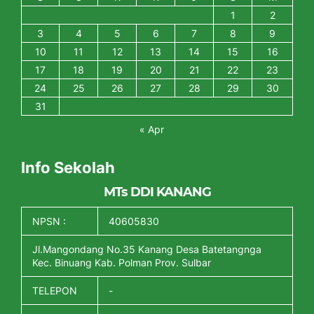
1
2
3
4
5
6
7
8
9
10
11
12
13
14
15
16
17
18
19
20
21
22
23
24
25
26
27
28
29
30
31
« Apr
Info Sekolah
MTs DDI KANANG
NPSN :
40605830
Jl.Mangondang No.35 Kanang Desa Batetangnga
Kec. Binuang Kab. Polman Prov. Sulbar
TELEPON
-