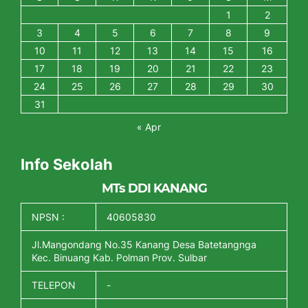
1
2
3
4
5
6
7
8
9
10
11
12
13
14
15
16
17
18
19
20
21
22
23
24
25
26
27
28
29
30
31
« Apr
Info Sekolah
MTs DDI KANANG
NPSN :
40605830
Jl.Mangondang No.35 Kanang Desa Batetangnga
Kec. Binuang Kab. Polman Prov. Sulbar
TELEPON
-