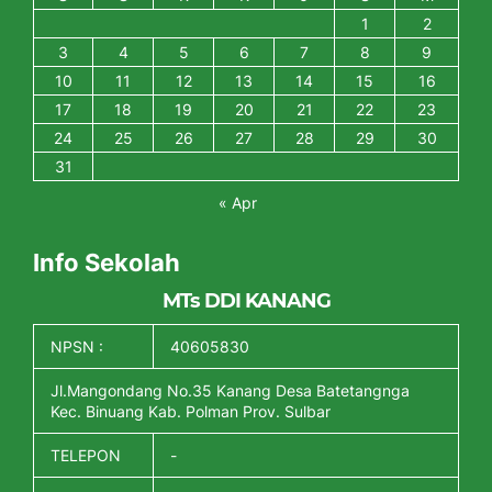
1
2
3
4
5
6
7
8
9
10
11
12
13
14
15
16
17
18
19
20
21
22
23
24
25
26
27
28
29
30
31
« Apr
Info Sekolah
MTs DDI KANANG
NPSN :
40605830
Jl.Mangondang No.35 Kanang Desa Batetangnga
Kec. Binuang Kab. Polman Prov. Sulbar
TELEPON
-