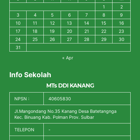
1
2
3
4
5
6
7
8
9
10
11
12
13
14
15
16
17
18
19
20
21
22
23
24
25
26
27
28
29
30
31
« Apr
Info Sekolah
MTs DDI KANANG
NPSN :
40605830
Jl.Mangondang No.35 Kanang Desa Batetangnga
Kec. Binuang Kab. Polman Prov. Sulbar
TELEPON
-