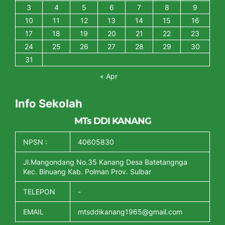
3
4
5
6
7
8
9
10
11
12
13
14
15
16
17
18
19
20
21
22
23
24
25
26
27
28
29
30
31
« Apr
Info Sekolah
MTs DDI KANANG
NPSN :
40605830
Jl.Mangondang No.35 Kanang Desa Batetangnga
Kec. Binuang Kab. Polman Prov. Sulbar
TELEPON
-
EMAIL
mtsddikanang1965@gmail.com