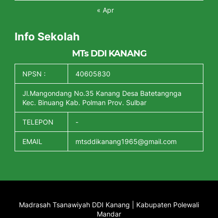
« Apr
Info Sekolah
MTs DDI KANANG
NPSN :
40605830
Jl.Mangondang No.35 Kanang Desa Batetangnga
Kec. Binuang Kab. Polman Prov. Sulbar
TELEPON
-
EMAIL
mtsddikanang1965@gmail.com
Madrasah Tsanawiyah DDI Kanang | Kabupaten Polewali
Mandar