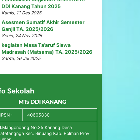
DDI Kanang Tahun 2025
Kamis, 11 Des 2025
Asesmen Sumatif Akhir Semester
Ganjil TA. 2025/2026
Senin, 24 Nov 2025
kegiatan Masa Ta’aruf Siswa
Madrasah (Matsama) TA. 2025/2026
Sabtu, 26 Jul 2025
fo Sekolah
MTs DDI KANANG
PSN :
40605830
l.Mangondang No.35 Kanang Desa
atetangnga Kec. Binuang Kab. Polman Prov.
ulbar