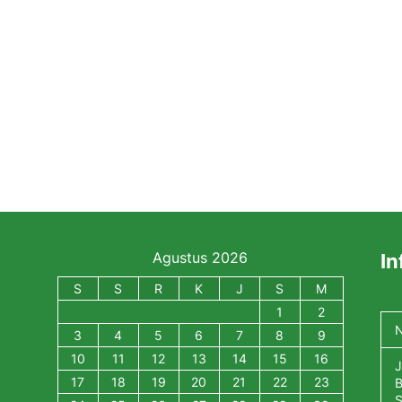
Agustus 2026
In
S
S
R
K
J
S
M
1
2
N
3
4
5
6
7
8
9
10
11
12
13
14
15
16
J
17
18
19
20
21
22
23
B
S