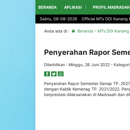
BERANDA
APLIKASI
PROFIL MADRASAH
Selamat Datang di website Official MTs DDI Kanang Kabu
Sabtu, 08-08-2026
Anda ada di :
Beranda
-
MTs DDI Kanang
Penyerahan Rapor Seme
Diterbitkan :
Minggu, 26 Juni 2022
- Kategori
Penyerahan Rapor Semester Genap TP. 2021/
dengan Kaldik Kemenag TP. 2021/2022. Peny
berprestasi dilaksanakan di Madrasah dan d