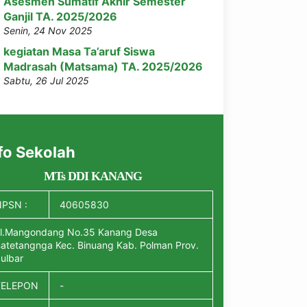
Asesmen Sumatif Akhir Semester
Ganjil TA. 2025/2026
Senin, 24 Nov 2025
kegiatan Masa Ta’aruf Siswa
Madrasah (Matsama) TA. 2025/2026
Sabtu, 26 Jul 2025
fo Sekolah
MTs DDI KANANG
PSN :
40605830
l.Mangondang No.35 Kanang Desa
atetangnga Kec. Binuang Kab. Polman Prov.
ulbar
TELEPON
-