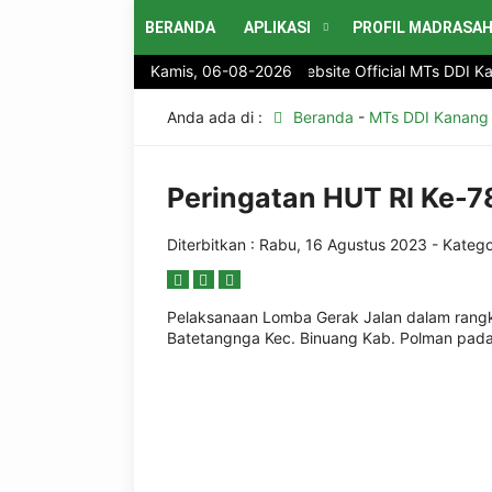
BERANDA
APLIKASI
PROFIL MADRASA
Selamat Datang di website Official MTs DDI Kan
Kamis, 06-08-2026
Anda ada di :
Beranda
-
MTs DDI Kanang
Peringatan HUT RI Ke-7
Diterbitkan :
Rabu, 16 Agustus 2023
- Katego
Pelaksanaan Lomba Gerak Jalan dalam rangk
Batetangnga Kec. Binuang Kab. Polman pada