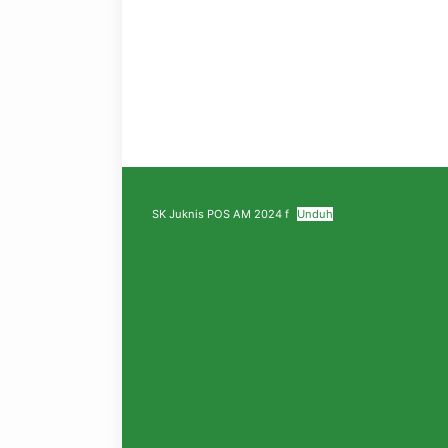
SK Juknis POS AM 2024 f
Unduh