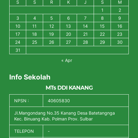
S
S
R
K
J
S
M
1
2
3
4
5
6
7
8
9
10
11
12
13
14
15
16
17
18
19
20
21
22
23
24
25
26
27
28
29
30
31
« Apr
Info Sekolah
MTs DDI KANANG
NPSN :
40605830
Jl.Mangondang No.35 Kanang Desa Batetangnga
Kec. Binuang Kab. Polman Prov. Sulbar
TELEPON
-