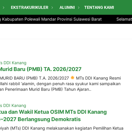
EKSTRAKURIKULER
ALUMNI
TENTANG KAMI
Kabupaten Polewali Mandar Provinsi Sulawesi Barat
Selamat D
s DDI Kanang
urid Baru (PMB) TA. 2026/2027
URID BARU (PMB) T.A. 2026/2027
MTs DDI Kanang Resmi
llahi rabbil ‘alamin, dengan penuh rasa syukur kami sampaikan
n Penerimaan Murid Baru (PMB) Tahun Ajaran..
s DDI Kanang
tua dan Wakil Ketua OSIM MTs DDI Kanang
6–2027 Berlangsung Demokratis
yah (MTs) DDI Kanang melaksanakan kegiatan Pemilihan Ketua