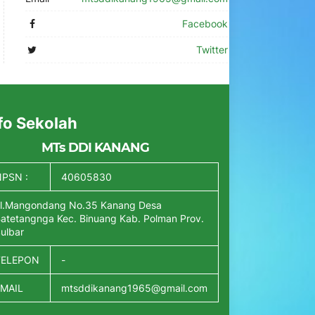
Facebook
Twitter
fo Sekolah
MTs DDI KANANG
PSN :
40605830
l.Mangondang No.35 Kanang Desa
atetangnga Kec. Binuang Kab. Polman Prov.
ulbar
TELEPON
-
EMAIL
mtsddikanang1965@gmail.com