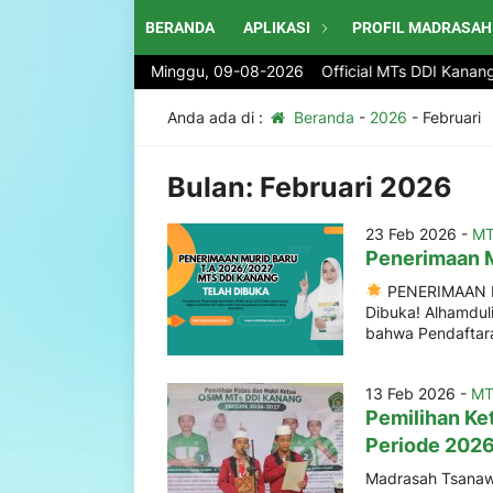
BERANDA
APLIKASI
PROFIL MADRASAH
Selamat Datang di website Official MTs DDI Kanang 
Minggu, 09-08-2026
Anda ada di :
Beranda
-
2026
-
Februari
Bulan:
Februari 2026
23 Feb 2026 -
MT
Penerimaan M
PENERIMAAN M
Dibuka! Alhamduli
bahwa Pendaftara
13 Feb 2026 -
MT
Pemilihan Ke
Periode 202
Madrasah Tsanawi