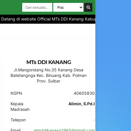
atang di website Official MTs DDI Kanang Kabupaten Polewali Manda
MTs DDI KANANG
Jl.Mangondang No.35 Kanang Desa
Batetangnga Kec. Binuang Kab. Polman
Prov. Sulbar
NSPN
40605830
Kepala
Alimin, S.Pd.I
Madrasah
Telepon
-
Email
mtsddikanang1965@gmail.com