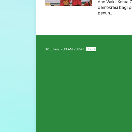
dan Wakil Ketua 
demokrasi bagi pe
penuh..
SK Juknis POS AM 2024 f
Unduh