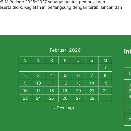
OSIM Periode 2026–2027 sebagai bentuk pembelajaran
serta didik. Kegiatan ini berlangsung dengan tertib, lancar, dan
Februari 2026
In
S
S
R
K
J
S
M
1
N
2
3
4
5
6
7
8
9
10
11
12
13
14
15
J
16
17
18
19
20
21
22
B
S
23
24
25
26
27
28
« Des
Apr »