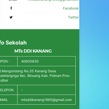
Facebook
Twitter
fo Sekolah
MTs DDI KANANG
PSN :
40605830
l.Mangondang No.35 Kanang Desa
atetangnga Kec. Binuang Kab. Polman Prov.
ulbar
TELEPON
-
EMAIL
mtsddikanang1965@gmail.com