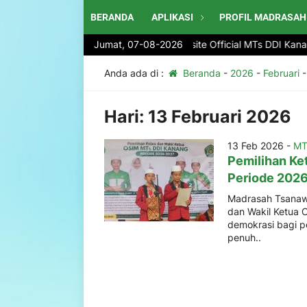
BERANDA
APLIKASI
PROFIL MADRASAH
Selamat Datang di website Official MTs DDI Kanan
Jumat, 07-08-2026
Anda ada di :
Beranda
-
2026
-
Februari
Hari:
13 Februari 2026
13 Feb 2026 -
MT
Pemilihan Ke
Periode 202
Madrasah Tsanawi
dan Wakil Ketua 
demokrasi bagi pe
penuh..