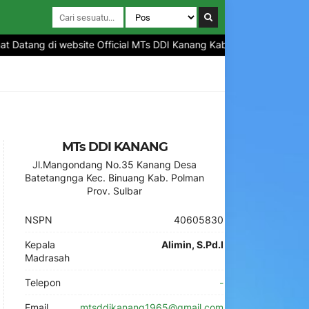
 Datang di website Official MTs DDI Kanang Kabupaten Polewali Man
MTs DDI KANANG
Jl.Mangondang No.35 Kanang Desa
Batetangnga Kec. Binuang Kab. Polman
Prov. Sulbar
NSPN
40605830
Kepala
Alimin, S.Pd.I
Madrasah
Telepon
-
Email
mtsddikanang1965@gmail.com